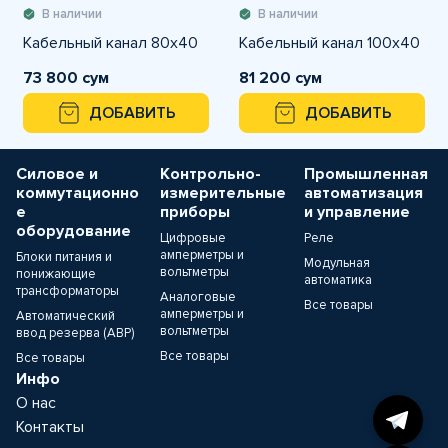
В наличии
В наличии
Кабельный канал 80х40
Кабельный канал 100х40
73 800 сум
81 200 сум
ДОБАВИТЬ
ДОБАВИТЬ
Силовое и
Контрольно-
Промышленная
коммутационно
измерительные
автоматизация
е
приборы
и управление
оборудование
Цифровые
Реле
амперметры и
Блоки питания и
Модульная
вольтметры
понижающие
автоматика
трансформаторы
Аналоговые
Все товары
амперметры и
Автоматический
вольтметры
ввод резерва (АВР)
Все товары
Все товары
Инфо
О нас
Контакты