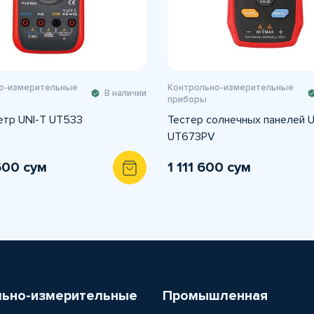
о-измерительные
Контрольно-измерительные
В наличии
приборы
тр UNI-T UT533
Тестер солнечных панелей U
UT673PV
600 сум
1 111 600 сум
льно-измерительные
Промышленная