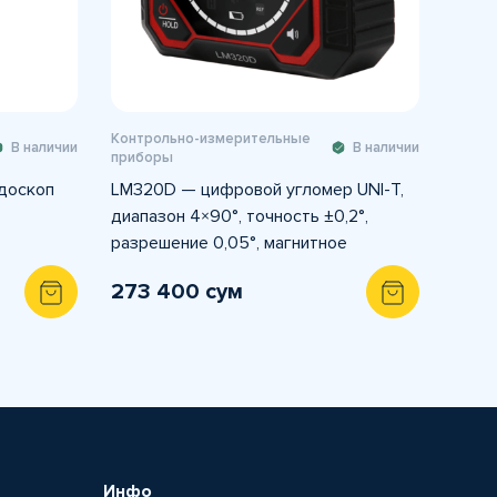
Контрольно-измерительные
В наличии
В наличии
приборы
ндоскоп
LM320D — цифровой угломер UNI-T,
диапазон 4×90°, точность ±0,2°,
разрешение 0,05°, магнитное
основание.
273 400 сум
Инфо