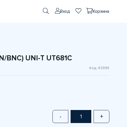
Вход
Корзина
N/BNC) UNI-T UT681C
Код: #2995
-
+