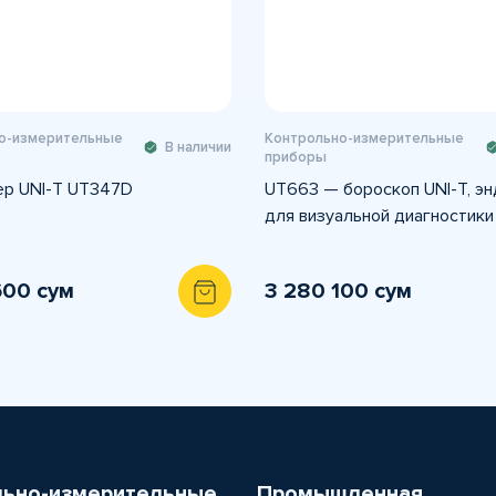
о-измерительные
Контрольно-измерительные
В наличии
приборы
р UNI-T UT347D
UT663 — бороскоп UNI-T, э
для визуальной диагностики
600 сум
3 280 100 сум
льно-измерительные
Промышленная