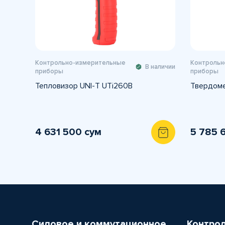
Контрольно-измерительные
Контрольн
В наличии
приборы
приборы
Тепловизор UNI-T UTi260B
Твердоме
4 631 500 сум
5 785 
Силовое и коммутационное
Контро