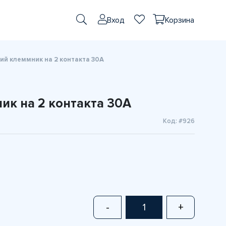
Вход
Корзина
ий клеммник на 2 контакта 30A
ик на 2 контакта 30A
Код: #926
-
+