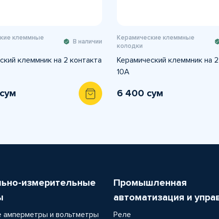
кие клеммные
Керамические клеммные
В наличии
колодки
ский клеммник на 2 контакта
Керамический клеммник на 2
10A
 сум
6 400 сум
льно-измерительные
Промышленная
ы
автоматизация и упра
 амперметры и вольтметры
Реле