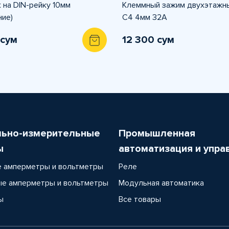
 на DIN-рейку 10мм
Клеммный зажим двухэтажн
ние)
C4 4мм 32A
 сум
12 300 сум
льно-измерительные
Промышленная
ы
автоматизация и упра
 амперметры и вольтметры
Реле
е амперметры и вольтметры
Модульная автоматика
ы
Все товары