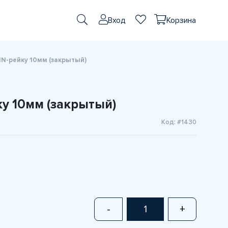
Вход
Корзина
IN-рейку 10мм (закрытый)
у 10мм (закрытый)
Код: #1430
-
+