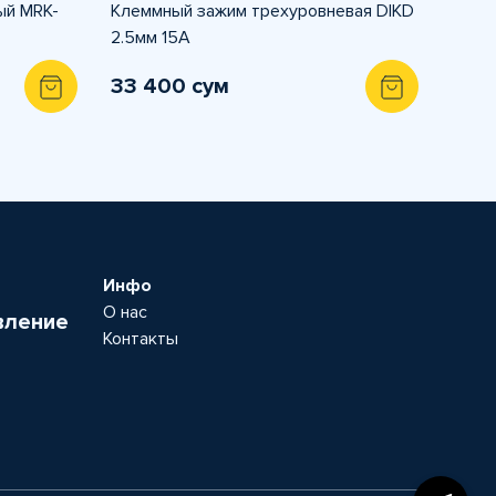
ый MRK-
Клеммный зажим трехуровневая DIKD
2.5мм 15A
33 400 сум
Инфо
О нас
вление
Контакты