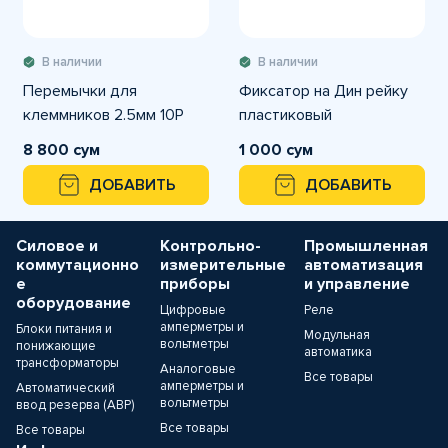
В наличии
В наличии
Перемычки для
Фиксатор на Дин рейку
клеммников 2.5мм 10P
пластиковый
8 800 сум
1 000 сум
ДОБАВИТЬ
ДОБАВИТЬ
Силовое и
Контрольно-
Промышленная
коммутационно
измерительные
автоматизация
е
приборы
и управление
оборудование
Цифровые
Реле
амперметры и
Блоки питания и
Модульная
вольтметры
понижающие
автоматика
трансформаторы
Аналоговые
Все товары
амперметры и
Автоматический
вольтметры
ввод резерва (АВР)
Все товары
Все товары