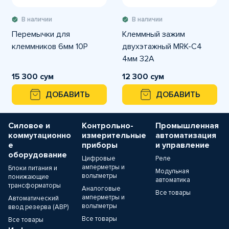
В наличии
В наличии
Перемычки для
Клеммный зажим
клеммников 6мм 10P
двухэтажный MRK-C4
4мм 32A
15 300 сум
12 300 сум
ДОБАВИТЬ
ДОБАВИТЬ
Силовое и
Контрольно-
Промышленная
коммутационно
измерительные
автоматизация
е
приборы
и управление
оборудование
Цифровые
Реле
амперметры и
Блоки питания и
Модульная
вольтметры
понижающие
автоматика
трансформаторы
Аналоговые
Все товары
амперметры и
Автоматический
вольтметры
ввод резерва (АВР)
Все товары
Все товары