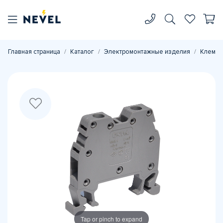
Главная страница
Каталог
Электромонтажные изделия
Клеммн
Tap or pinch to expand