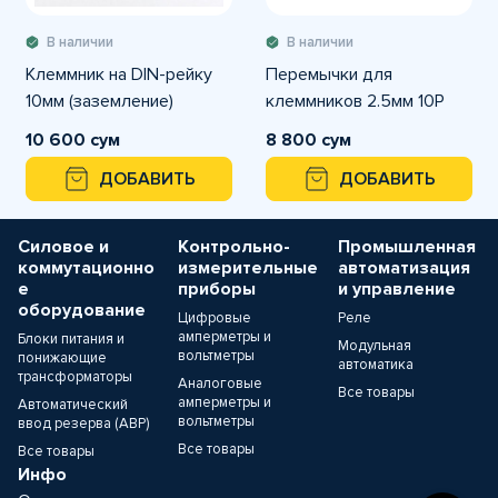
В наличии
В наличии
Клеммник на DIN-рейку
Перемычки для
10мм (заземление)
клеммников 2.5мм 10P
10 600 сум
8 800 сум
ДОБАВИТЬ
ДОБАВИТЬ
Силовое и
Контрольно-
Промышленная
коммутационно
измерительные
автоматизация
е
приборы
и управление
оборудование
Цифровые
Реле
амперметры и
Блоки питания и
Модульная
вольтметры
понижающие
автоматика
трансформаторы
Аналоговые
Все товары
амперметры и
Автоматический
вольтметры
ввод резерва (АВР)
Все товары
Все товары
Инфо