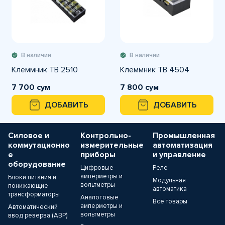
В наличии
В наличии
Клеммник ТВ 2510
Клеммник ТВ 4504
7 700 сум
7 800 сум
ДОБАВИТЬ
ДОБАВИТЬ
Силовое и
Контрольно-
Промышленная
коммутационно
измерительные
автоматизация
е
приборы
и управление
оборудование
Цифровые
Реле
амперметры и
Блоки питания и
Модульная
вольтметры
понижающие
автоматика
трансформаторы
Аналоговые
Все товары
амперметры и
Автоматический
вольтметры
ввод резерва (АВР)