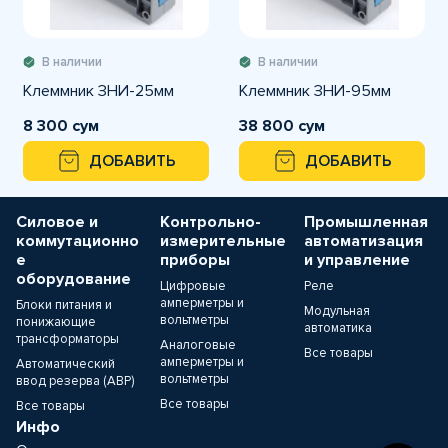
В наличии
В наличии
Клеммник ЗНИ-25мм
Клеммник ЗНИ-95мм
8 300 сум
38 800 сум
ДОБАВИТЬ
ДОБАВИТЬ
Силовое и
Контрольно-
Промышленная
коммутационно
измерительные
автоматизация
е
приборы
и управление
оборудование
Цифровые
Реле
амперметры и
Блоки питания и
Модульная
вольтметры
понижающие
автоматика
трансформаторы
Аналоговые
Все товары
амперметры и
Автоматический
вольтметры
ввод резерва (АВР)
Все товары
Все товары
Инфо