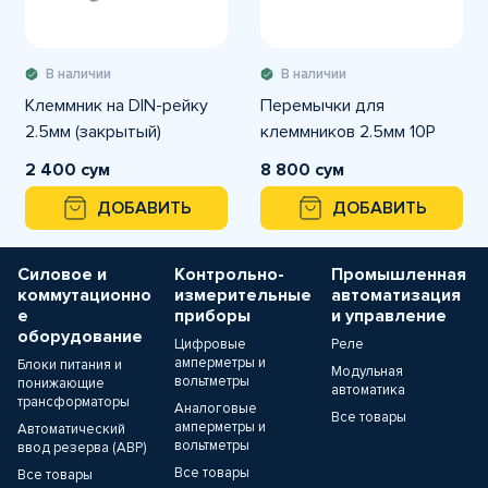
В наличии
В наличии
Клеммник на DIN-рейку
Перемычки для
2.5мм (закрытый)
клеммников 2.5мм 10P
2 400 сум
8 800 сум
ДОБАВИТЬ
ДОБАВИТЬ
Силовое и
Контрольно-
Промышленная
коммутационно
измерительные
автоматизация
е
приборы
и управление
оборудование
Цифровые
Реле
амперметры и
Блоки питания и
Модульная
вольтметры
понижающие
автоматика
трансформаторы
Аналоговые
Все товары
амперметры и
Автоматический
вольтметры
ввод резерва (АВР)
Все товары
Все товары