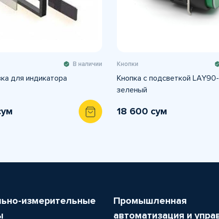
В наличии
Кнопки
ка для индикатора
Кнопка с подсветкой LAY90
зеленый
сум
18 600 сум
льно-измерительные
Промышленная
ы
автоматизация и упра