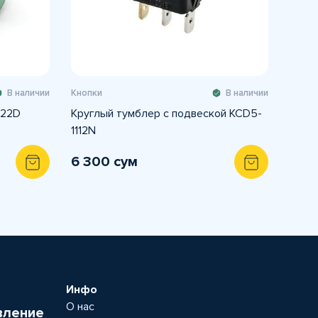
В наличии
Кнопки
В наличии
-22D
Круглый тумблер с подвеской KCD5-
1112N
6 300 сум
Инфо
О нас
вление