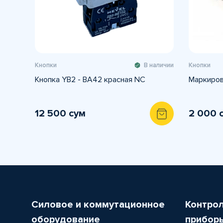
Кнопки
В наличии
Кнопки
Кнопка YB2 - BA42 красная NС
Маркиров
12 500 сум
2 000 
Силовое и коммутационное
Контро
оборудование
прибор