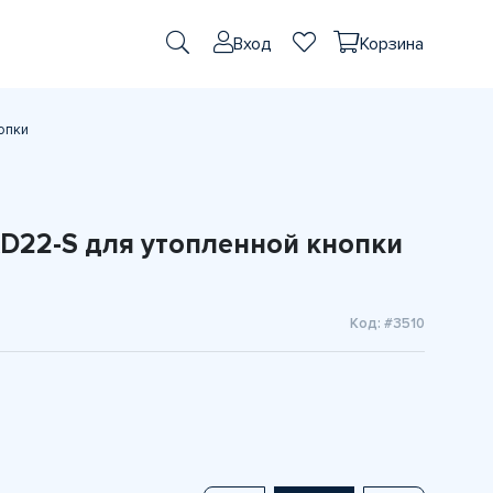
Вход
Корзина
опки
D22-S для утопленной кнопки
Код: #3510