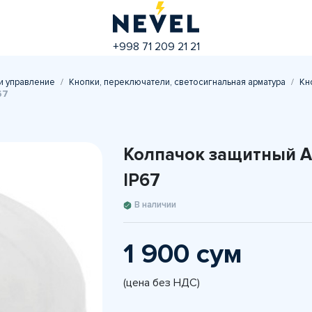
+998 71 209 21 21
и управление
Кнопки, переключатели, светосигнальная арматура
Кн
67
Колпачок защитный A
IP67
В наличии
1 900 сум
(цена без НДС)