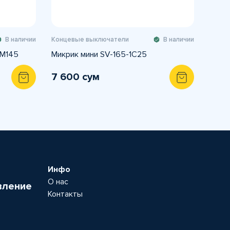
В наличии
Концевые выключатели
В наличии
-M145
Микрик мини SV-165-1C25
7 600 сум
Инфо
О нас
вление
Контакты