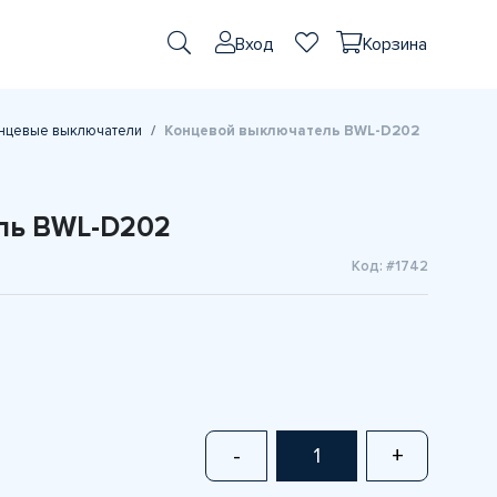
Вход
Корзина
нцевые выключатели
Концевой выключатель BWL-D202
ль BWL-D202
Код: #1742
-
+