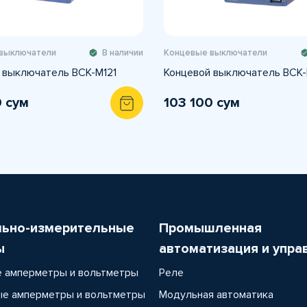
выключатели
В наличии
Концевые выключатели
 выключатель BCK-M121
Концевой выключатель BCK
0 сум
103 100 сум
льно-измерительные
Промышленная
ы
автоматизация и упра
 амперметры и вольтметры
Реле
е амперметры и вольтметры
Модульная автоматика