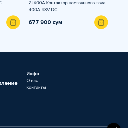
C
ZJ400A Контактор постоянного тока
400A 48V DC
677 900 сум
Инфо
О нас
вление
Контакты