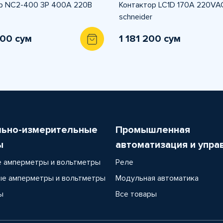
р NC2-400 3P 400А 220В
Контактор LC1D 170A 220VA
schneider
000 сум
1 181 200 сум
льно-измерительные
Промышленная
ы
автоматизация и упра
 амперметры и вольтметры
Реле
е амперметры и вольтметры
Модульная автоматика
ы
Все товары