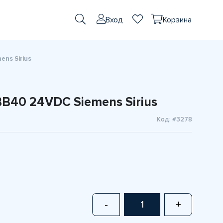
Вход
Корзина
ns Sirius
B40 24VDC Siemens Sirius
Код: #3278
-
+