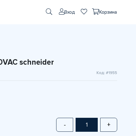
Вход
Корзина
0VAC schneider
Код: #1955
-
+