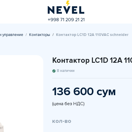
+998 71 209 21 21
и управление
Контакторы
Контактор LC1D 12A 110VAC schneider
Контактор LC1D 12A 11
В наличии
136 600 сум
(цена без НДС)
кол-во