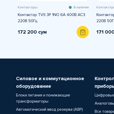
Контакторы
В наличии
Контактор
Контактор TVS 3P 1NO 6А 400В AC3
Контакто
220В 50Гц
220В 50Г
172 200 сум
171 00
Силовое и коммутационное
Контро
оборудование
прибор
Блоки питания и понижающие
Цифровые
трансформаторы
Аналоговы
Автоматический ввод резерва (АВР)
Все товар