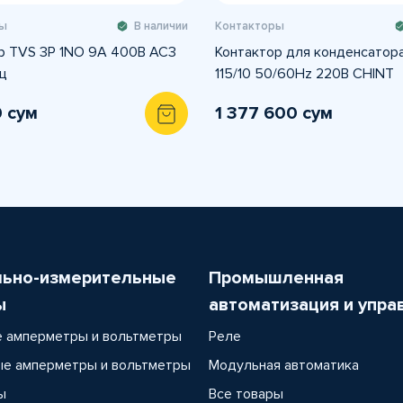
ы
В наличии
Контакторы
р TVS 3P 1NO 9А 400В AC3
Контактор для конденсатора
ц
115/10 50/60Hz 220В CHINT
0 сум
1 377 600 сум
льно-измерительные
Промышленная
ы
автоматизация и упра
 амперметры и вольтметры
Реле
е амперметры и вольтметры
Модульная автоматика
ы
Все товары