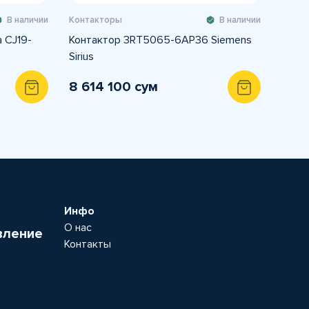
В наличии
Контакторы
В наличии
 CJ19-
Контактор 3RT5065-6AP36 Siemens
Sirius
8 614 100 сум
Инфо
О нас
вление
Контакты