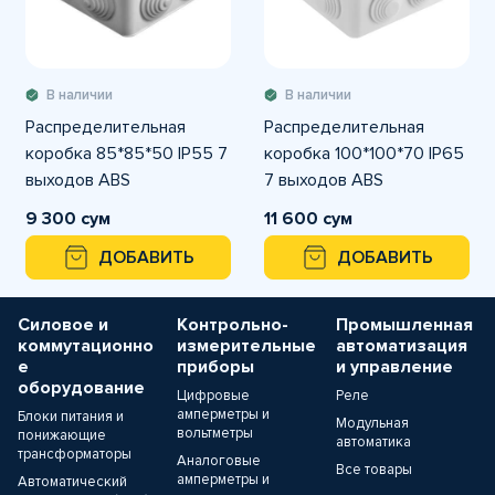
В наличии
В наличии
Распределительная
Распределительная
коробка 85*85*50 IP55 7
коробка 100*100*70 IP65
выходов ABS
7 выходов ABS
9 300 сум
11 600 сум
ДОБАВИТЬ
ДОБАВИТЬ
Силовое и
Контрольно-
Промышленная
коммутационно
измерительные
автоматизация
е
приборы
и управление
оборудование
Цифровые
Реле
амперметры и
Блоки питания и
Модульная
вольтметры
понижающие
автоматика
трансформаторы
Аналоговые
Все товары
амперметры и
Автоматический