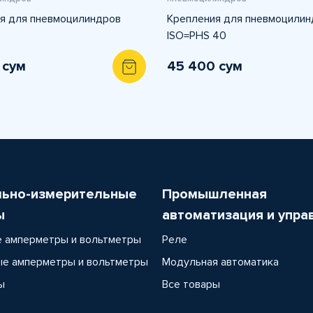
я для пневмоцилиндров
Крепления для пневмоцилин
ISO=PHS 40
 сум
45 400 сум
льно-измерительные
Промышленная
ы
автоматизация и упра
 амперметры и вольтметры
Реле
е амперметры и вольтметры
Модульная автоматика
ы
Все товары