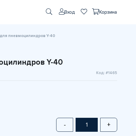
Вход
Корзина
для пневмоцилиндров Y-40
оцилиндров Y-40
Код: #1465
-
+