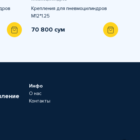
дров
Крепления для пневмоцилиндров
M12*1.25
70 800 сум
Инфо
О нас
вление
Контакты