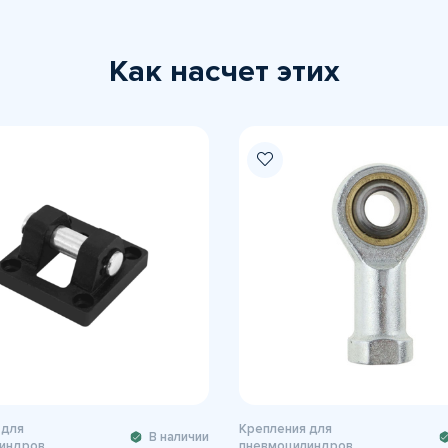
Как насчет этих
 для
Крепления для
В наличии
индров
пневмоцилиндров