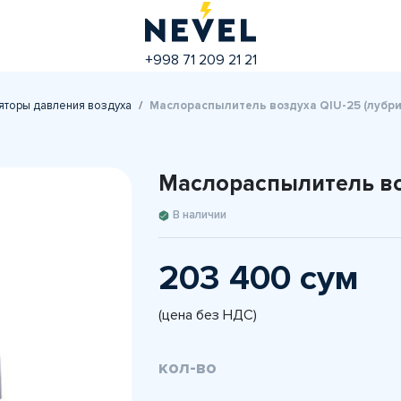
+998 71 209 21 21
яторы давления воздуха
Маслораспылитель воздуха QIU-25 (лубри
Маслораспылитель воз
В наличии
203 400 сум
(цена без НДС)
кол-во