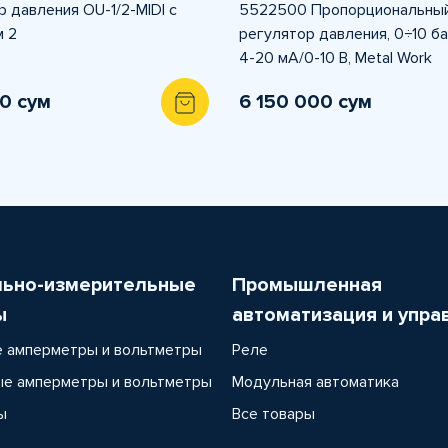
 давления OU-1/2-MIDI с
5522500 Пропорциональны
 2
регулятор давления, 0÷10 бар
4-20 мА/0-10 В, Metal Work
0 сум
6 150 000 сум
льно-измерительные
Промышленная
ы
автоматизация и упра
 амперметры и вольтметры
Реле
е амперметры и вольтметры
Модульная автоматика
ы
Все товары