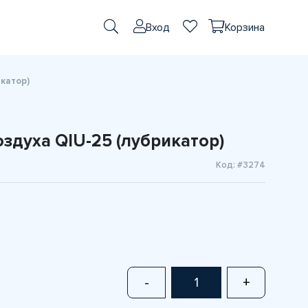
Вход
Корзина
катор)
духа QIU-25 (лубрикатор)
Код: #3274
-
+