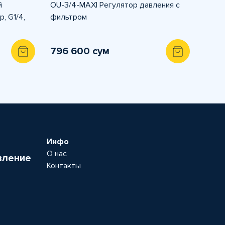
й
OU-3/4-MАXI Регулятор давления с
, G1/4,
фильтром
796 600 сум
Инфо
О нас
вление
Контакты