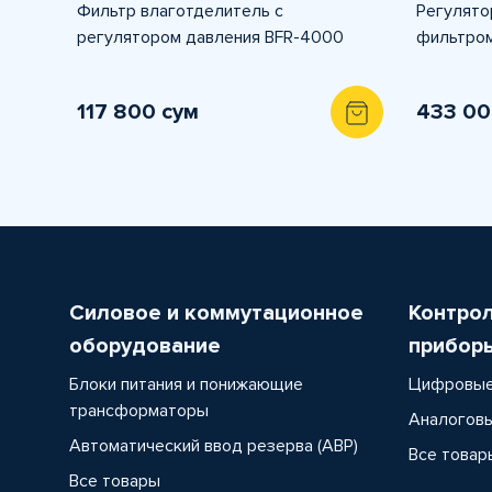
Фильтр влаготделитель с
Регулятор
регулятором давления BFR-4000
фильтром
117 800 сум
433 00
Силовое и коммутационное
Контро
оборудование
прибор
Блоки питания и понижающие
Цифровые
трансформаторы
Аналоговы
Автоматический ввод резерва (АВР)
Все товар
Все товары