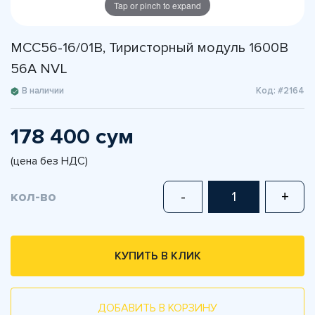
Tap or pinch to expand
MCC56-16/01B, Тиристорный модуль 1600В
56А NVL
В наличии
Код: #2164
178 400 сум
(цена без НДС)
кол-во
-
+
КУПИТЬ В КЛИК
ДОБАВИТЬ В КОРЗИНУ