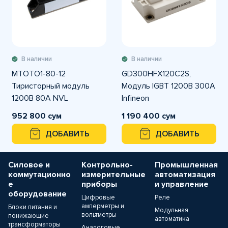
В наличии
В наличии
MTOTO1-80-12
GD300HFX120C2S,
Тиристорный модуль
Модуль IGBT 1200В 300А
1200В 80А NVL
Infineon
952 800 сум
1 190 400 сум
ДОБАВИТЬ
ДОБАВИТЬ
Силовое и
Контрольно-
Промышленная
коммутационно
измерительные
автоматизация
е
приборы
и управление
оборудование
Цифровые
Реле
амперметры и
Блоки питания и
Модульная
вольтметры
понижающие
автоматика
трансформаторы
Аналоговые