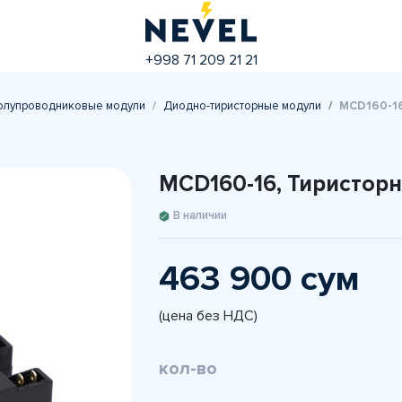
+998 71 209 21 21
олупроводниковые модули
Диодно-тиристорные модули
MCD160-16
MCD160-16, Тиристор
В наличии
463 900 сум
(цена без НДС)
кол-во