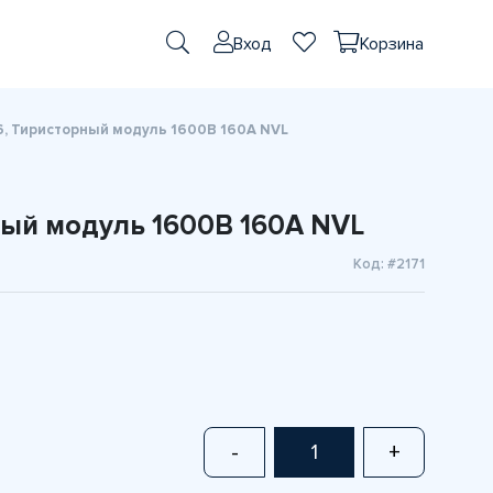
Вход
Корзина
, Тиристорный модуль 1600В 160А NVL
ный модуль 1600В 160А NVL
Код: #2171
-
+