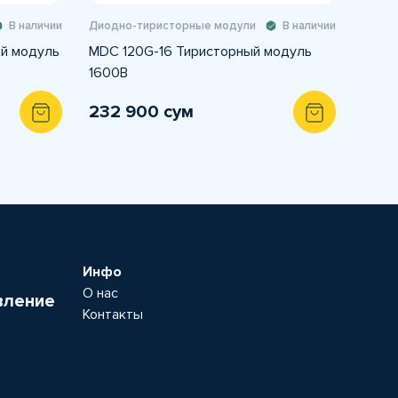
В наличии
Диодно-тиристорные модули
В наличии
й модуль
MDC 120G-16 Тиристорный модуль
1600В
232 900 сум
Инфо
О нас
вление
Контакты