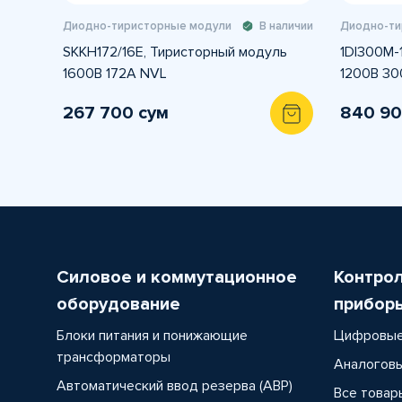
Диодно-тиристорные модули
В наличии
Диодно-ти
SKKH172/16E, Тиристорный модуль
1DI300M-
1600В 172А NVL
1200В 30
267 700 сум
840 90
Силовое и коммутационное
Контро
оборудование
прибор
Блоки питания и понижающие
Цифровые
трансформаторы
Аналоговы
Автоматический ввод резерва (АВР)
Все товар