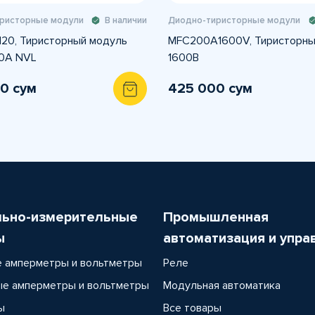
ристорные модули
В наличии
Диодно-тиристорные модули
120, Тиристорный модуль
MFC200A1600V, Тиристорны
0А NVL
1600В
0 сум
425 000 сум
льно-измерительные
Промышленная
ы
автоматизация и упра
 амперметры и вольтметры
Реле
е амперметры и вольтметры
Модульная автоматика
ы
Все товары