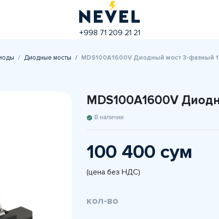
+998 71 209 21 21
иоды
Диодные мосты
MDS100A1600V Диодный мост 3-фазный 
MDS100A1600V Диодн
В наличии
100 400 сум
(цена без НДС)
кол-во