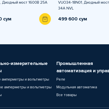
, Диодный мост 1600В 25А
VUO34-18N01, Диодный мост
34А NVL
0 сум
499 600 сум
льно-измерительные
Промышленная
ы
автоматизация и упра
 амперметры и вольтметры
Реле
е амперметры и вольтметры
Модульная автоматика
ы
Все товары