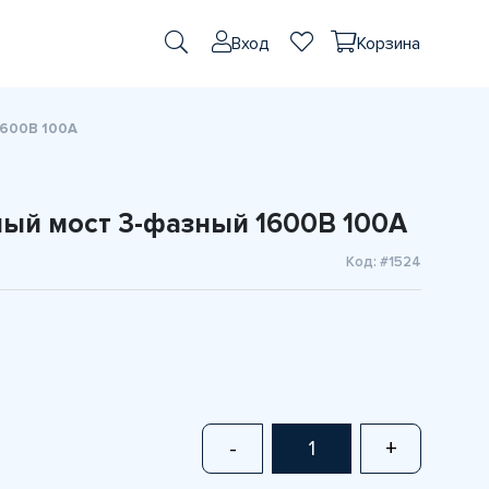
Вход
Корзина
1600В 100А
ый мост 3-фазный 1600В 100А
Код: #1524
-
+