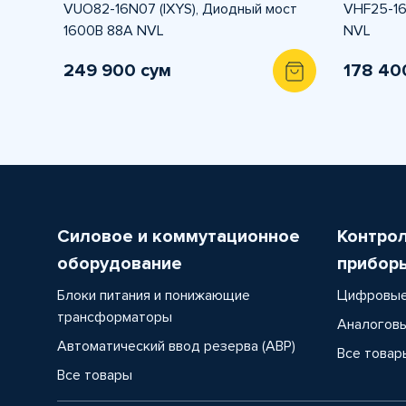
VUO82-16N07 (IXYS), Диодный мост
VHF25-16
1600В 88А NVL
NVL
249 900 сум
178 40
Силовое и коммутационное
Контро
оборудование
прибор
Блоки питания и понижающие
Цифровые
трансформаторы
Аналоговы
Автоматический ввод резерва (АВР)
Все товар
Все товары