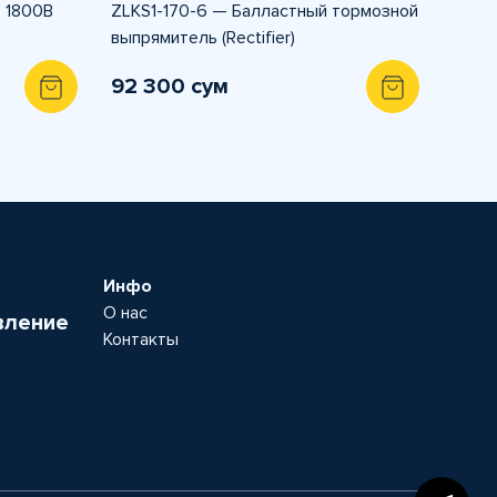
 1800В
ZLKS1-170-6 — Балластный тормозной
выпрямитель (Rectifier)
92 300 сум
Инфо
О нас
вление
Контакты