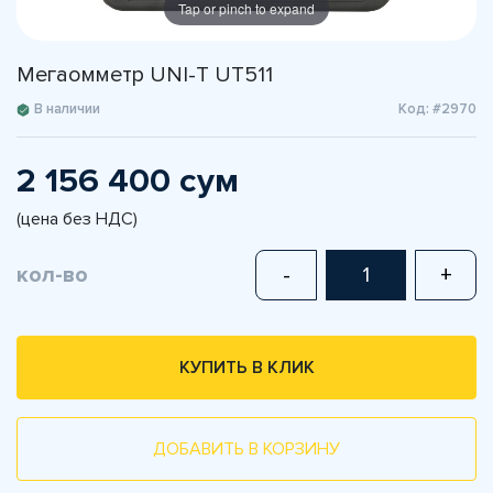
Tap or pinch to expand
Мегаомметр UNI-T UT511
В наличии
Код: #2970
2 156 400 сум
(цена без НДС)
кол-во
-
+
КУПИТЬ В КЛИК
ДОБАВИТЬ В КОРЗИНУ