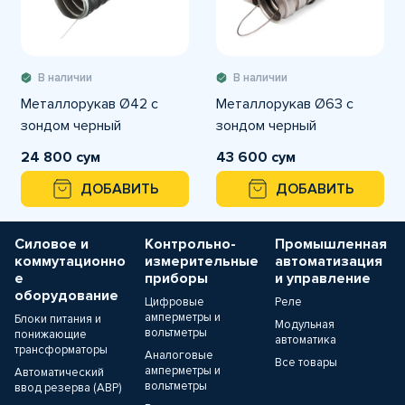
В наличии
В наличии
Металлорукав Ø42 с
Металлорукав Ø63 с
зондом черный
зондом черный
24 800 сум
43 600 сум
ДОБАВИТЬ
ДОБАВИТЬ
Силовое и
Контрольно-
Промышленная
коммутационно
измерительные
автоматизация
е
приборы
и управление
оборудование
Цифровые
Реле
амперметры и
Блоки питания и
Модульная
вольтметры
понижающие
автоматика
трансформаторы
Аналоговые
Все товары
амперметры и
Автоматический
вольтметры
ввод резерва (АВР)