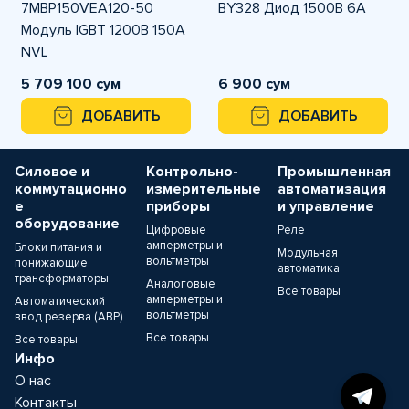
7MBP150VEA120-50
BY328 Диод 1500В 6А
Модуль IGBT 1200В 150А
NVL
5 709 100 сум
6 900 сум
ДОБАВИТЬ
ДОБАВИТЬ
Силовое и
Контрольно-
Промышленная
коммутационно
измерительные
автоматизация
е
приборы
и управление
оборудование
Цифровые
Реле
амперметры и
Блоки питания и
Модульная
вольтметры
понижающие
автоматика
трансформаторы
Аналоговые
Все товары
амперметры и
Автоматический
вольтметры
ввод резерва (АВР)
Все товары
Все товары
Инфо
О нас
Контакты