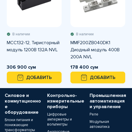
В наличии
В наличии
MCC132-12, Тиристорный
MMF200ZB040DK1
модуль 1200В 132А NVL
Диодный модуль 400В
200А NVL
306 900 сум
178 400 сум
ДОБАВИТЬ
ДОБАВИТЬ
Силовое и
Контрольно-
Промышленная
коммутационно
измерительные
автоматизация
е
приборы
и управление
оборудование
Цифровые
Реле
амперметры и
Блоки питания и
Модульная
вольтметры
понижающие
автоматика
трансформаторы
Аналоговые