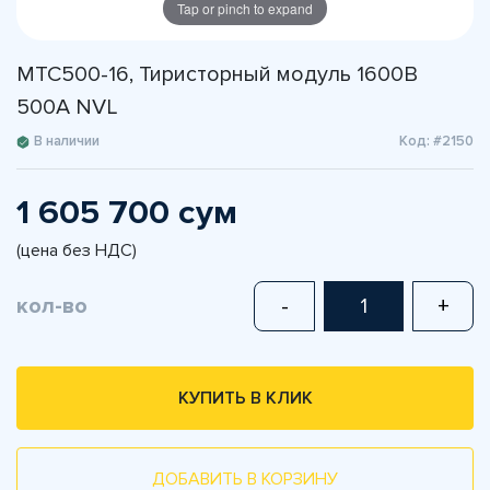
Tap or pinch to expand
MTC500-16, Тиристорный модуль 1600В
500А NVL
В наличии
Код: #2150
1 605 700 сум
(цена без НДС)
кол-во
-
+
КУПИТЬ В КЛИК
ДОБАВИТЬ В КОРЗИНУ