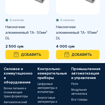
В наличии
В наличии
Наконечник
Наконечник
алюминиевый TA- 50мм²
алюминиевый TA- 95мм²
DL
DL
2 500 сум
4 000 сум
ДОБАВИТЬ
ДОБАВИТЬ
Силовое и
Контрольно-
Промышленная
коммутационно
измерительные
автоматизация
е
приборы
и управление
оборудование
Цифровые
Реле
амперметры и
Блоки питания и
Модульная
вольтметры
понижающие
автоматика
трансформаторы
Аналоговые
Все товары
амперметры и
Автоматический