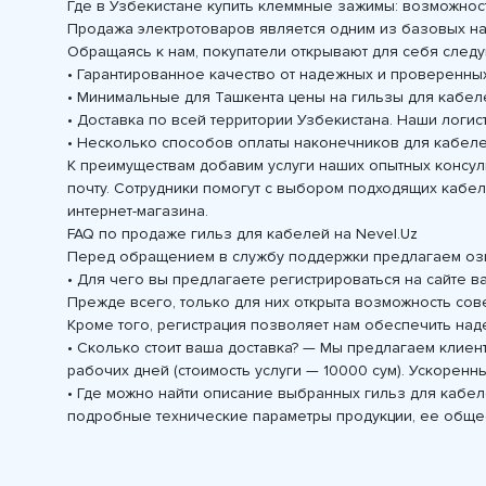
Где в Узбекистане купить клеммные зажимы: возможност
Продажа электротоваров является одним из базовых на
Обращаясь к нам, покупатели открывают для себя сле
• Гарантированное качество от надежных и проверенны
• Минимальные для Ташкента цены на гильзы для кабел
• Доставка по всей территории Узбекистана. Наши логи
• Несколько способов оплаты наконечников для кабелей
К преимуществам добавим услуги наших опытных консуль
почту. Сотрудники помогут с выбором подходящих кабе
интернет-магазина.
FAQ по продаже гильз для кабелей на Nevel.Uz
Перед обращением в службу поддержки предлагаем озн
• Для чего вы предлагаете регистрироваться на сайте
Прежде всего, только для них открыта возможность сове
Кроме того, регистрация позволяет нам обеспечить над
• Сколько стоит ваша доставка? — Мы предлагаем клиент
рабочих дней (стоимость услуги — 10000 сум). Ускоренны
• Где можно найти описание выбранных гильз для кабел
подробные технические параметры продукции, ее обще