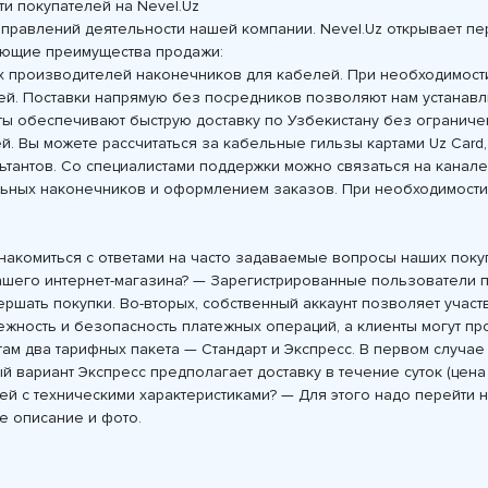
и покупателей на Nevel.Uz
правлений деятельности нашей компании. Nevel.Uz открывает п
дующие преимущества продажи:
х производителей наконечников для кабелей. При необходимости
ей. Поставки напрямую без посредников позволяют нам устанавли
сты обеспечивают быструю доставку по Узбекистану без ограниче
. Вы можете рассчитаться за кабельные гильзы картами Uz Card
тантов. Со специалистами поддержки можно связаться на канале
льных наконечников и оформлением заказов. При необходимости
акомиться с ответами на часто задаваемые вопросы наших поку
 вашего интернет-магазина? — Зарегистрированные пользователи
ршать покупки. Во-вторых, собственный аккаунт позволяет участ
ежность и безопасность платежных операций, а клиенты могут про
ам два тарифных пакета — Стандарт и Экспресс. В первом случае 
й вариант Экспресс предполагает доставку в течение суток (цена
ей с техническими характеристиками? — Для этого надо перейти
е описание и фото.