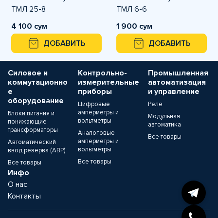
ТМЛ 25-8
ТМЛ 6-6
4 100 сум
1 900 сум
ДОБАВИТЬ
ДОБАВИТЬ
Силовое и
Контрольно-
Промышленная
коммутационно
измерительные
автоматизация
е
приборы
и управление
оборудование
Цифровые
Реле
амперметры и
Блоки питания и
Модульная
вольтметры
понижающие
автоматика
трансформаторы
Аналоговые
Все товары
амперметры и
Автоматический
вольтметры
ввод резерва (АВР)
Все товары
Все товары
Инфо
О нас
Контакты