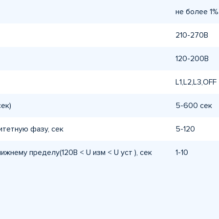
не более 1%
210-270В
120-200В
L1,L2,L3,OFF
ек)
5-600 сек
итетную фазу, сек
5-120
жнему пределу(120В < U изм < U уст ), сек
1-10