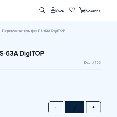
Вход
Корзина
Переключатель фаз PS-63A DigiTOP
S-63A DigiTOP
Код: #403
-
+