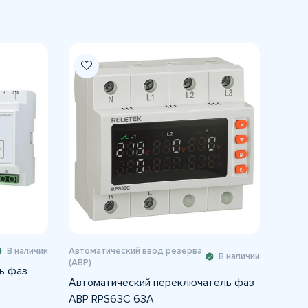
В наличии
Автоматический ввод резерва
В наличии
(АВР)
ь фаз
Автоматический переключатель фаз
АВР RPS63C 63A