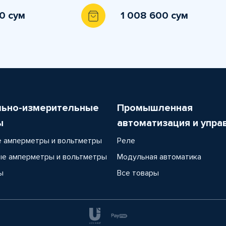
0 сум
1 008 600 сум
льно-измерительные
Промышленная
ы
автоматизация и упра
 амперметры и вольтметры
Реле
е амперметры и вольтметры
Модульная автоматика
ы
Все товары