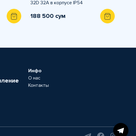
32D 32А в корпусе IP54
188 500 сум
Инфо
О нас
вление
Контакты