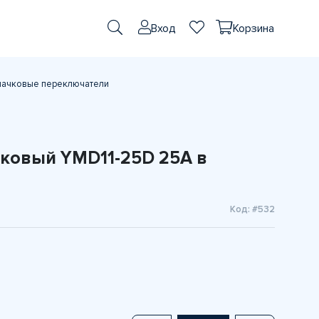
Вход
Корзина
лачковые переключатели
ковый YMD11-25D 25А в
Код: #532