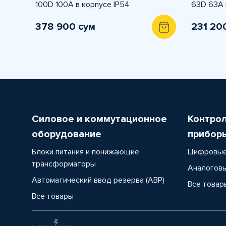
100D 100А в корпусе IP54
63D 63А 
378 900 сум
231 20
Силовое и коммутационное
Контро
оборудование
прибор
Блоки питания и понижающие
Цифровые
трансформаторы
Аналоговы
Автоматический ввод резерва (АВР)
Все товар
Все товары