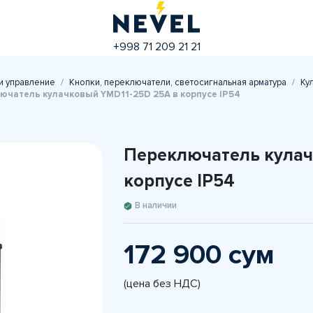
+998 71 209 21 21
и управление
Кнопки, переключатели, светосигнальная арматура
Ку
ючатель кулачковый YMD11-25D 25А в корпусе IP54
Переключатель кулач
корпусе IP54
В наличии
172 900 сум
(цена без НДС)