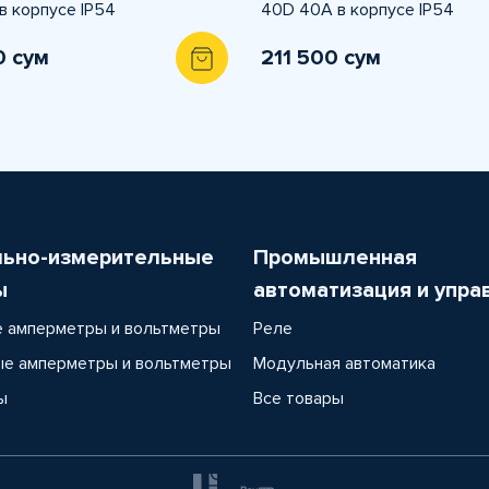
в корпусе IP54
40D 40А в корпусе IP54
0 сум
211 500 сум
льно-измерительные
Промышленная
ы
автоматизация и упра
 амперметры и вольтметры
Реле
е амперметры и вольтметры
Модульная автоматика
ы
Все товары