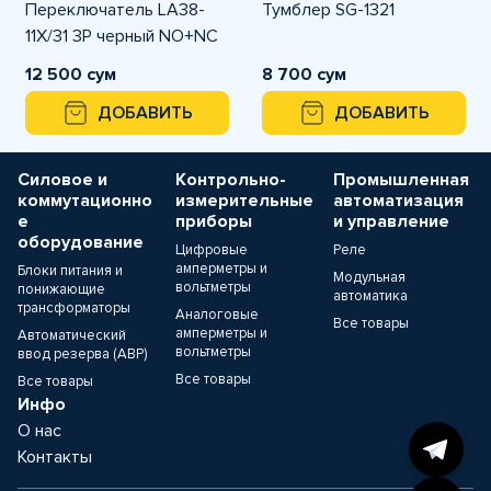
Переключатель LA38-
Тумблер SG-1321
11X/31 3P черный NO+NC
12 500 сум
8 700 сум
ДОБАВИТЬ
ДОБАВИТЬ
Силовое и
Контрольно-
Промышленная
коммутационно
измерительные
автоматизация
е
приборы
и управление
оборудование
Цифровые
Реле
амперметры и
Блоки питания и
Модульная
вольтметры
понижающие
автоматика
трансформаторы
Аналоговые
Все товары
амперметры и
Автоматический
вольтметры
ввод резерва (АВР)
Все товары
Все товары
Инфо
О нас
Контакты