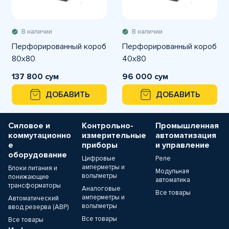
В наличии
В наличии
Перфорированный короб
Перфорированный короб
80х80
40х80
137 800 сум
96 000 сум
ДОБАВИТЬ
ДОБАВИТЬ
Силовое и
Контрольно-
Промышленная
коммутационно
измерительные
автоматизация
е
приборы
и управление
оборудование
Цифровые
Реле
амперметры и
Блоки питания и
Модульная
вольтметры
понижающие
автоматика
трансформаторы
Аналоговые
Все товары
амперметры и
Автоматический
вольтметры
ввод резерва (АВР)
Все товары
Все товары