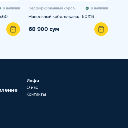
В наличии
Перфорированный короб.
В наличии
0х60
Напольный кабель-канал 60X13
68 900 сум
Инфо
О нас
вление
Контакты