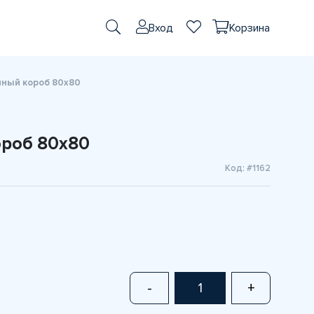
Вход
Корзина
ный короб 80х80
роб 80х80
Код: #1162
-
+