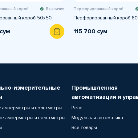
ванный короб.
В наличии
Перфорированный короб.
рованный короб 50х50
Перфорированный короб 8
 сум
115 700 сум
льно-измерительные
Промышленная
ы
автоматизация и упра
 амперметры и вольтметры
Реле
е амперметры и вольтметры
Модульная автоматика
ы
Все товары