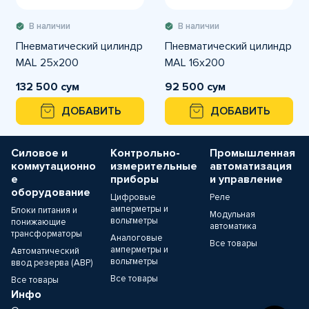
В наличии
В наличии
Пневматический цилиндр
Пневматический цилиндр
MAL 25x200
MAL 16x200
132 500 сум
92 500 сум
ДОБАВИТЬ
ДОБАВИТЬ
Силовое и
Контрольно-
Промышленная
коммутационно
измерительные
автоматизация
е
приборы
и управление
оборудование
Цифровые
Реле
амперметры и
Блоки питания и
Модульная
вольтметры
понижающие
автоматика
трансформаторы
Аналоговые
Все товары
амперметры и
Автоматический
вольтметры
ввод резерва (АВР)
Все товары
Все товары
Инфо