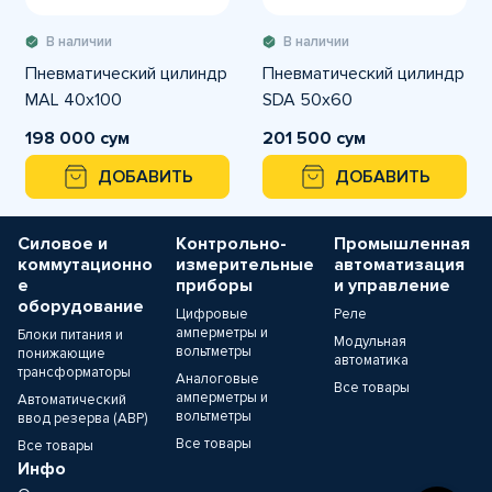
В наличии
В наличии
Пневматический цилиндр
Пневматический цилиндр
MAL 40x100
SDA 50x60
198 000 сум
201 500 сум
ДОБАВИТЬ
ДОБАВИТЬ
Силовое и
Контрольно-
Промышленная
коммутационно
измерительные
автоматизация
е
приборы
и управление
оборудование
Цифровые
Реле
амперметры и
Блоки питания и
Модульная
вольтметры
понижающие
автоматика
трансформаторы
Аналоговые
Все товары
амперметры и
Автоматический
вольтметры
ввод резерва (АВР)
Все товары
Все товары
Инфо