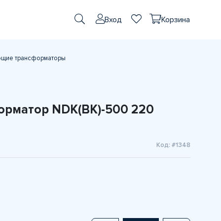
Вход
Корзина
щие трансформаторы
рматор NDK(BK)-500 220
Код: #1348