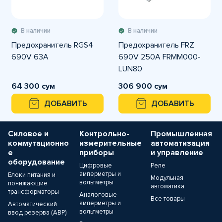
В наличии
В наличии
Предохранитель RGS4
Предохранитель FRZ
690V 63A
690V 250A FRMM000-
LUN80
64 300 сум
306 900 сум
ДОБАВИТЬ
ДОБАВИТЬ
Силовое и
Контрольно-
Промышленная
коммутационно
измерительные
автоматизация
е
приборы
и управление
оборудование
Цифровые
Реле
амперметры и
Блоки питания и
Модульная
вольтметры
понижающие
автоматика
трансформаторы
Аналоговые
Все товары
амперметры и
Автоматический
вольтметры
ввод резерва (АВР)