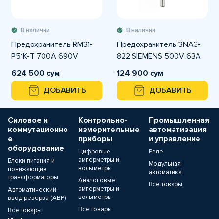
В наличии
В наличии
Предохранитель RM31-
Предохранитель 3NA3-
P51K-T 700A 690V
822 SIEMENS 500V 63A
624 500 сум
124 900 сум
ДОБАВИТЬ
ДОБАВИТЬ
Силовое и
Контрольно-
Промышленная
коммутационно
измерительные
автоматизация
е
приборы
и управление
оборудование
Цифровые
Реле
амперметры и
Блоки питания и
Модульная
вольтметры
понижающие
автоматика
трансформаторы
Аналоговые
Все товары
амперметры и
Автоматический
вольтметры
ввод резерва (АВР)
Все товары
Все товары