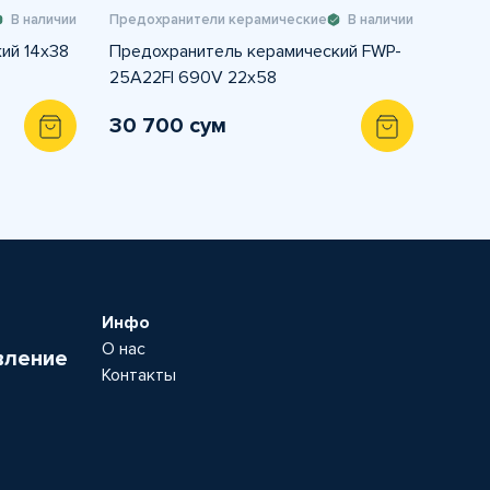
В наличии
Предохранители керамические
В наличии
ий 14х38
Предохранитель керамический FWP-
25A22FI 690V 22x58
30 700 сум
Инфо
О нас
вление
Контакты