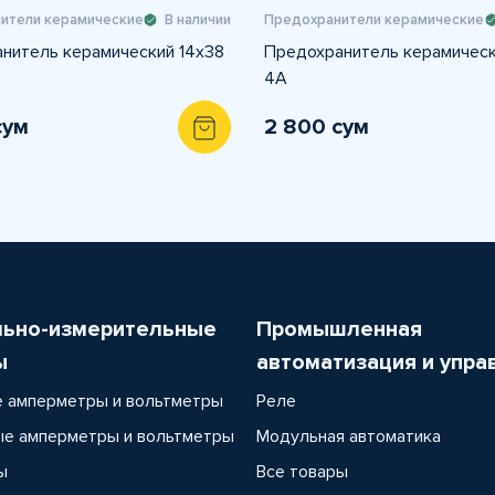
ители керамические
В наличии
Предохранители керамические
нитель керамический 14х38
Предохранитель керамическ
4A
сум
2 800 сум
льно-измерительные
Промышленная
ы
автоматизация и упра
 амперметры и вольтметры
Реле
е амперметры и вольтметры
Модульная автоматика
ы
Все товары