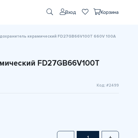
Вход
Корзина
дохранитель керамический FD27GB66V100T 660V 100A
амический FD27GB66V100T
Код: #2499