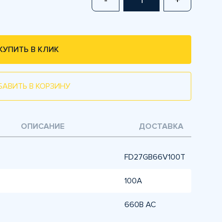
-
+
КУПИТЬ В КЛИК
БАВИТЬ В КОРЗИНУ
ОПИСАНИЕ
ДОСТАВКА
FD27GB66V100T
100А
660В AC