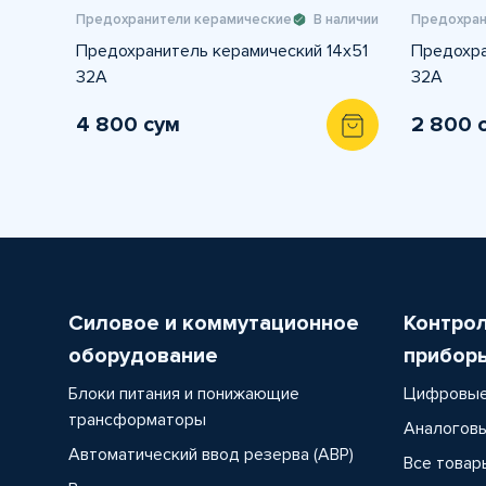
Предохранители керамические
В наличии
Предохран
Предохранитель керамический 14х51
Предохра
32A
32A
4 800 сум
2 800 
Силовое и коммутационное
Контро
оборудование
прибор
Блоки питания и понижающие
Цифровые
трансформаторы
Аналоговы
Автоматический ввод резерва (АВР)
Все товар