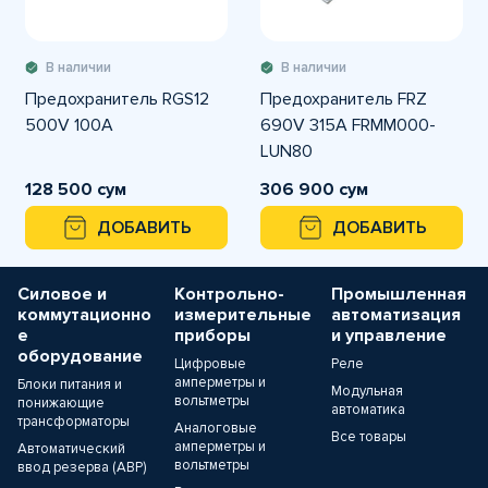
В наличии
В наличии
Предохранитель RGS12
Предохранитель FRZ
500V 100A
690V 315A FRMM000-
LUN80
128 500 сум
306 900 сум
ДОБАВИТЬ
ДОБАВИТЬ
Силовое и
Контрольно-
Промышленная
коммутационно
измерительные
автоматизация
е
приборы
и управление
оборудование
Цифровые
Реле
амперметры и
Блоки питания и
Модульная
вольтметры
понижающие
автоматика
трансформаторы
Аналоговые
Все товары
амперметры и
Автоматический
вольтметры
ввод резерва (АВР)