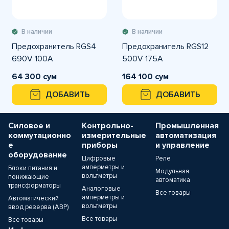
В наличии
В наличии
Предохранитель RGS4
Предохранитель RGS12
690V 100A
500V 175A
64 300 сум
164 100 сум
ДОБАВИТЬ
ДОБАВИТЬ
Силовое и
Контрольно-
Промышленная
коммутационно
измерительные
автоматизация
е
приборы
и управление
оборудование
Цифровые
Реле
амперметры и
Блоки питания и
Модульная
вольтметры
понижающие
автоматика
трансформаторы
Аналоговые
Все товары
амперметры и
Автоматический
вольтметры
ввод резерва (АВР)
Все товары
Все товары