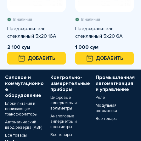
В наличии
В наличии
Предохранитель
Предохранитель
стеклянный 5х20 16A
стеклянный 5х20 6A
2 100 сум
1 000 сум
ДОБАВИТЬ
ДОБАВИТЬ
Силовое и
Контрольно-
Промышленная
коммутационно
измерительные
автоматизация
е
приборы
и управление
оборудование
Цифровые
Реле
амперметры и
Блоки питания и
Модульная
вольтметры
понижающие
автоматика
трансформаторы
Аналоговые
Все товары
амперметры и
Автоматический
вольтметры
ввод резерва (АВР)
Все товары
Все товары