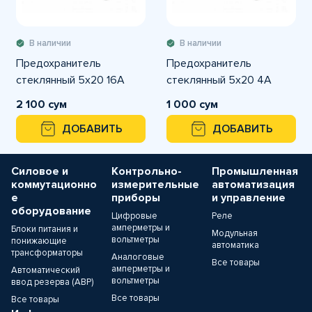
В наличии
В наличии
Предохранитель
Предохранитель
стеклянный 5х20 16A
стеклянный 5х20 4A
2 100 сум
1 000 сум
ДОБАВИТЬ
ДОБАВИТЬ
Силовое и
Контрольно-
Промышленная
коммутационно
измерительные
автоматизация
е
приборы
и управление
оборудование
Цифровые
Реле
амперметры и
Блоки питания и
Модульная
вольтметры
понижающие
автоматика
трансформаторы
Аналоговые
Все товары
амперметры и
Автоматический
вольтметры
ввод резерва (АВР)
Все товары
Все товары