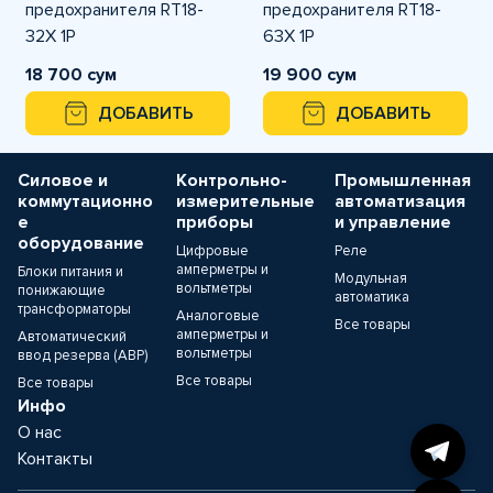
предохранителя RT18-
предохранителя RT18-
32Х 1Р
63Х 1Р
18 700 сум
19 900 сум
ДОБАВИТЬ
ДОБАВИТЬ
Силовое и
Контрольно-
Промышленная
коммутационно
измерительные
автоматизация
е
приборы
и управление
оборудование
Цифровые
Реле
амперметры и
Блоки питания и
Модульная
вольтметры
понижающие
автоматика
трансформаторы
Аналоговые
Все товары
амперметры и
Автоматический
вольтметры
ввод резерва (АВР)
Все товары
Все товары
Инфо
О нас
Контакты