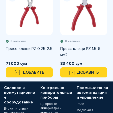
В наличии
В наличии
Пресс-клещи PZ 0.25-2.5
Пресс-клещи PZ 1.5-6
мм2
71 000 сум
83 400 сум
ДОБАВИТЬ
ДОБАВИТЬ
Силовое и
Контрольно-
Промышленная
коммутационно
измерительные
автоматизация
е
приборы
и управление
оборудование
Цифровые
Реле
амперметры и
Блоки питания и
Модульная
вольтметры