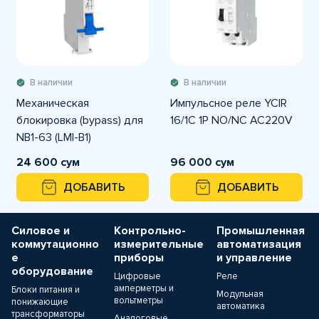
В наличии
В наличии
Механическая
Импульсное реле YCIR
блокировка (bypass) для
16/1C 1P NO/NC AC220V
NB1-63 (LMI-B1)
24 600 сум
96 000 сум
ДОБАВИТЬ
ДОБАВИТЬ
Силовое и
Контрольно-
Промышленная
коммутационно
измерительные
автоматизация
е
приборы
и управление
оборудование
Цифровые
Реле
амперметры и
Блоки питания и
Модульная
вольтметры
понижающие
автоматика
трансформаторы
Аналоговые