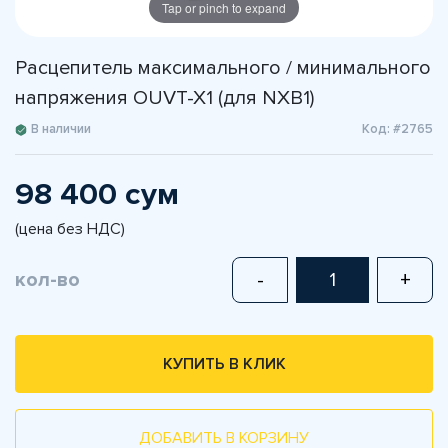
Tap or pinch to expand
Расцепитель максимального / минимального
напряжения OUVT-X1 (для NXB1)
В наличии
Код: #2765
98 400 сум
(цена без НДС)
кол-во
-
+
КУПИТЬ В КЛИК
ДОБАВИТЬ В КОРЗИНУ