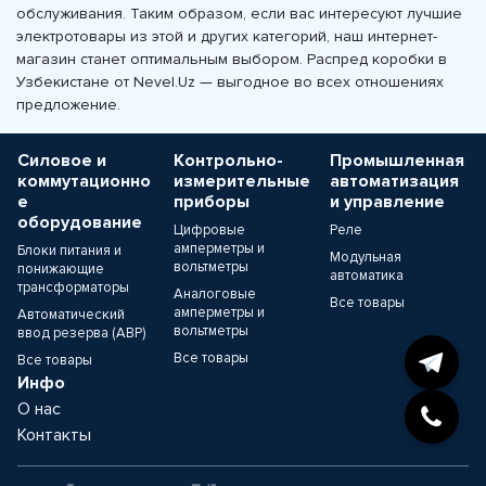
обслуживания. Таким образом, если вас интересуют лучшие
электротовары из этой и других категорий, наш интернет-
магазин станет оптимальным выбором. Распред коробки в
Узбекистане от Nevel.Uz — выгодное во всех отношениях
предложение.
Силовое и
Контрольно-
Промышленная
коммутационно
измерительные
автоматизация
е
приборы
и управление
оборудование
Цифровые
Реле
амперметры и
Блоки питания и
Модульная
вольтметры
понижающие
автоматика
трансформаторы
Аналоговые
Все товары
амперметры и
Автоматический
вольтметры
ввод резерва (АВР)
Все товары
Все товары
Инфо
О нас
Контакты