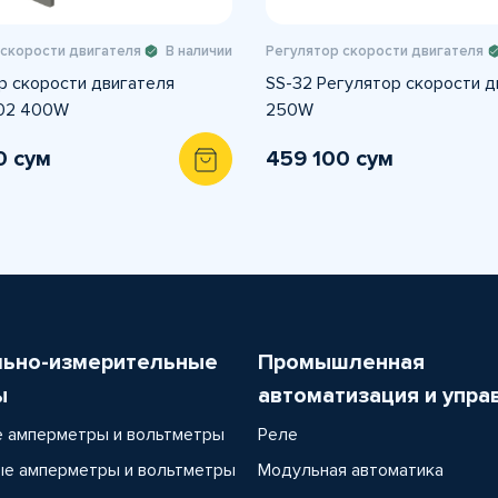
 скорости двигателя
В наличии
Регулятор скорости двигателя
р скорости двигателя
SS-32 Регулятор скорости д
02 400W
250W
0 сум
459 100 сум
льно-измерительные
Промышленная
ы
автоматизация и упра
 амперметры и вольтметры
Реле
е амперметры и вольтметры
Модульная автоматика