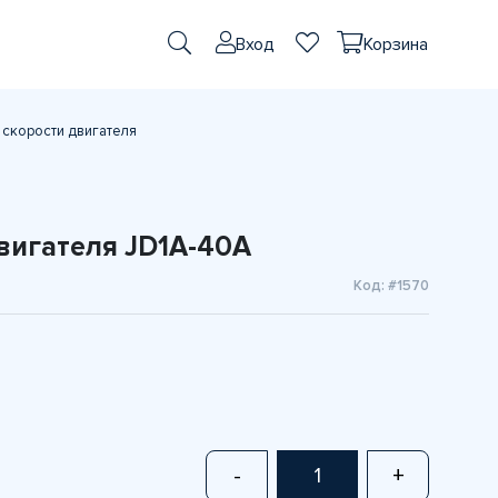
Вход
Корзина
 скорости двигателя
вигателя JD1A-40A
Код: #1570
-
+