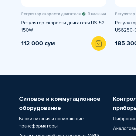
Регулятор скорости двигателя
В наличии
Регулятор
Регулятор скорости двигателя US-52
Регулято
150W
US6250-
112 000 сум
185 30
Силовое и коммутационное
Контро
оборудование
прибор
Блоки питания и понижающие
Цифровые
трансформаторы
Аналоговы
Автоматический ввод резерва (АВР)