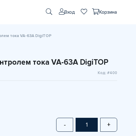
Вход
Корзина
олем тока VA-63A DigiTOP
нтролем тока VA-63A DigiTOP
Код: #400
-
+