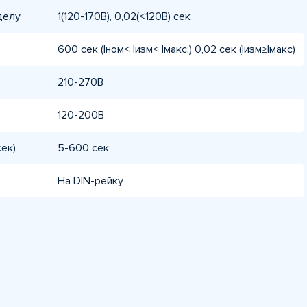
делу
1(120-170В), 0,02(<120В) сек
600 сек (Iном< Iизм< Iмакс:) 0,02 сек (Iизм≥Iмакс)
210-270В
120-200В
ек)
5-600 сек
На DIN-рейку