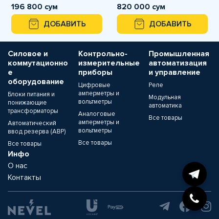
196 800 сум
820 000 сум
ДОБАВИТЬ
ДОБАВИТЬ
Силовое и
Контрольно-
Промышленная
коммутационно
измерительные
автоматизация
е
приборы
и управление
оборудование
Цифровые
Реле
амперметры и
Блоки питания и
Модульная
вольтметры
понижающие
автоматика
трансформаторы
Аналоговые
Все товары
амперметры и
Автоматический
вольтметры
ввод резерва (АВР)
Все товары
Все товары
Инфо
О нас
Контакты